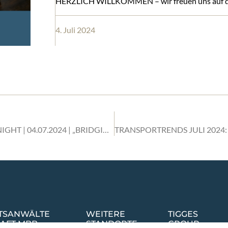
HERZLICH WILLKOMMEN – wir freuen uns auf d
4. Juli 2024
VC STAMMTISCH DÜSSELDORF NETWORKING NIGHT | 04.07.2024 | „BRIDGING THE GAP: BEST PRACTICES AND TRENDS IN CVC-VC COLLABORATION“
HTSANWÄLTE
WEITERE
TIGGES
AFT MBB
STANDORTE
GROUP