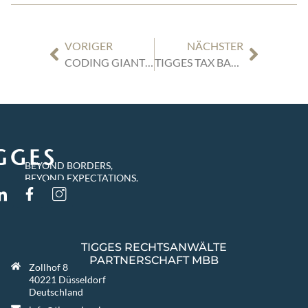
VORIGER
NÄCHSTER
CODING GIANT BEI 20. VERLEIHUNG DES NRW GLOBAL BUSINESS AWARD GEEHRT
TIGGES TAX BAUT GESCHÄFTSFÜHRUNG AUS UND VERSTÄRKT TEAM
BEYOND BORDERS,
BEYOND EXPECTATIONS.
TIGGES RECHTSANWÄLTE
PARTNERSCHAFT MBB
Zollhof 8
40221 Düsseldorf
Deutschland