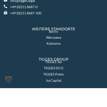
info@tigges.legal
+49 (0)211 8687-0
+49 (0)211 8687-100
WEITERE STANDORTE
Berlin
Warszawa
Katowice
TIGGES GROUP
TIGGES Tax
TIGGES DCO
TIGGES Polen
JurCapital
SEITEN ÜBERSICHT
Die Kanzlei
Themen & Lösungen