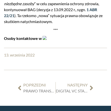
niezbędne zasoby
” w celu zapewnienia ochrony zdrowia,
kontynuował BAG (decyzja z 13.09.2022 r., sygn.
1 ABR
22/21
). Ta rzekomo „nowa” sytuacja prawna obowiązuje ze
skutkiem natychmiastowym.
***
Osoby kontaktowe w
13. września 2022
POPRZEDNI
NASTĘPNY
PRAWO TRANSPORTOWE: ODPOWIEDZIALNOŚĆ PRZEDSIĘBIORSTWA KOLEJOWEGO WYNIKAJĄCA Z WYPADKU MANEWROWEGO – PUBLIKACJA KLAUSA-PETERA LANGENKAMPA W RDTW
DIGITAL VC STAMMTISCH DÜSSELDORF | 27/09/2022 | 14:00 | „VC MEETS RAIL: EWOLUCJA NA SZYNACH DZIĘKI TECHNOLOGII MAGRAIL”