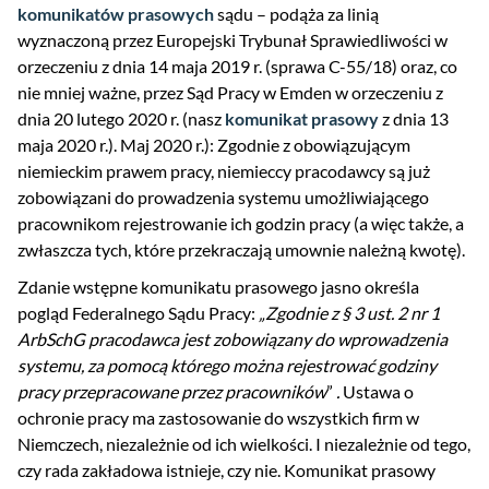
komunikatów prasowych
sądu – podąża za linią
wyznaczoną przez Europejski Trybunał Sprawiedliwości w
orzeczeniu z dnia 14 maja 2019 r. (sprawa C-55/18) oraz, co
nie mniej ważne, przez Sąd Pracy w Emden w orzeczeniu z
dnia 20 lutego 2020 r. (nasz
komunikat prasowy
z dnia 13
maja 2020 r.). Maj 2020 r.): Zgodnie z obowiązującym
niemieckim prawem pracy, niemieccy pracodawcy są już
zobowiązani do prowadzenia systemu umożliwiającego
pracownikom rejestrowanie ich godzin pracy (a więc także, a
zwłaszcza tych, które przekraczają umownie należną kwotę).
Zdanie wstępne komunikatu prasowego jasno określa
pogląd Federalnego Sądu Pracy:
„Zgodnie z § 3 ust. 2 nr 1
ArbSchG pracodawca jest zobowiązany do wprowadzenia
systemu, za pomocą którego można rejestrować godziny
pracy przepracowane przez pracowników
”
.
Ustawa o
ochronie pracy ma zastosowanie do wszystkich firm w
Niemczech, niezależnie od ich wielkości. I niezależnie od tego,
czy rada zakładowa istnieje, czy nie. Komunikat prasowy