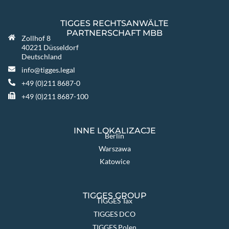
TIGGES RECHTSANWÄLTE
PARTNERSCHAFT MBB
Zollhof 8
40221 Düsseldorf
Deutschland
info@tigges.legal
+49 (0)211 8687-0
+49 (0)211 8687-100
INNE LOKALIZACJE
Berlin
Warszawa
Katowice
TIGGES GROUP
TIGGES Tax
TIGGES DCO
TIGGES Polen