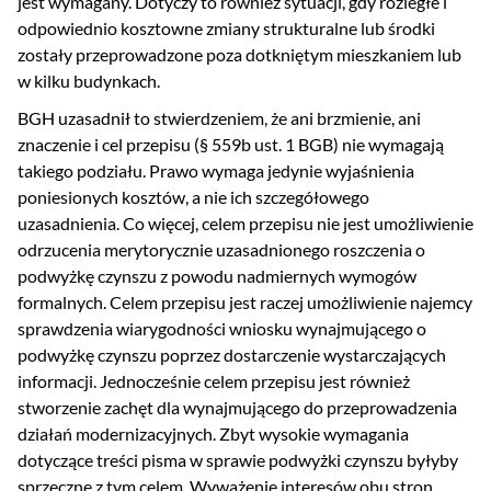
jest wymagany. Dotyczy to również sytuacji, gdy rozległe i
odpowiednio kosztowne zmiany strukturalne lub środki
zostały przeprowadzone poza dotkniętym mieszkaniem lub
w kilku budynkach.
BGH uzasadnił to stwierdzeniem, że ani brzmienie, ani
znaczenie i cel przepisu (§ 559b ust. 1 BGB) nie wymagają
takiego podziału. Prawo wymaga jedynie wyjaśnienia
poniesionych kosztów, a nie ich szczegółowego
uzasadnienia. Co więcej, celem przepisu nie jest umożliwienie
odrzucenia merytorycznie uzasadnionego roszczenia o
podwyżkę czynszu z powodu nadmiernych wymogów
formalnych. Celem przepisu jest raczej umożliwienie najemcy
sprawdzenia wiarygodności wniosku wynajmującego o
podwyżkę czynszu poprzez dostarczenie wystarczających
informacji. Jednocześnie celem przepisu jest również
stworzenie zachęt dla wynajmującego do przeprowadzenia
działań modernizacyjnych. Zbyt wysokie wymagania
dotyczące treści pisma w sprawie podwyżki czynszu byłyby
sprzeczne z tym celem. Wyważenie interesów obu stron