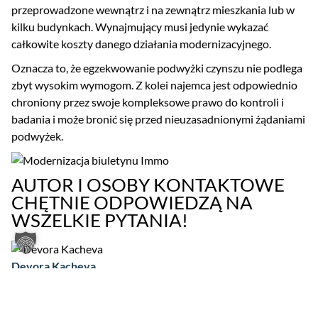
przeprowadzone wewnątrz i na zewnątrz mieszkania lub w
kilku budynkach. Wynajmujący musi jedynie wykazać
całkowite koszty danego działania modernizacyjnego.
Oznacza to, że egzekwowanie podwyżki czynszu nie podlega
zbyt wysokim wymogom. Z kolei najemca jest odpowiednio
chroniony przez swoje kompleksowe prawo do kontroli i
badania i może bronić się przed nieuzasadnionymi żądaniami
podwyżek.
AUTOR I OSOBY KONTAKTOWE
CHĘTNIE ODPOWIEDZĄ NA
WSZELKIE PYTANIA!
Devora Kacheva
kacheva@tigges.legal
+49 211 8687 146