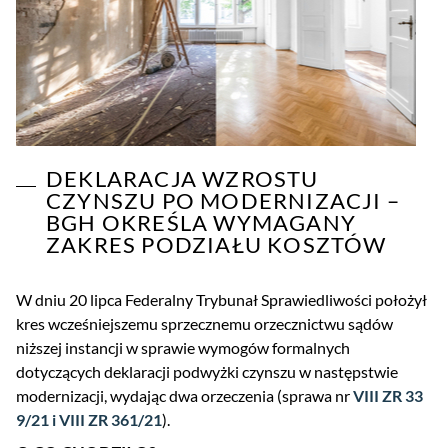
DEKLARACJA WZROSTU
CZYNSZU PO MODERNIZACJI –
BGH OKREŚLA WYMAGANY
ZAKRES PODZIAŁU KOSZTÓW
W dniu 20 lipca Federalny Trybunał Sprawiedliwości położył
kres wcześniejszemu sprzecznemu orzecznictwu sądów
niższej instancji w sprawie wymogów formalnych
dotyczących deklaracji podwyżki czynszu w następstwie
modernizacji, wydając dwa orzeczenia (sprawa nr
VIII
ZR 33
9/21 i VIII ZR 361/21
).