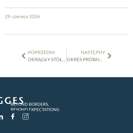
29. czerwca 2026
POPRZEDNI
NASTĘPNY
OKRĄGŁY STÓŁ BVMW „BUDOWNICTWO I NIERUCHOMOŚCI” W FIRMIE TIGGES
OKRES PRÓBNY W PRZYPADKU UMÓW O PRACĘ NA CZAS OKREŚLONY: BRAK „OGÓLNEJ ZASADY”
BEYOND BORDERS,
BEYOND EXPECTATIONS.