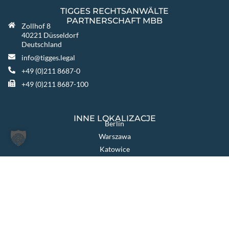
TIGGES RECHTSANWÄLTE
PARTNERSCHAFT MBB
Zollhof 8
40221 Düsseldorf
Deutschland
info@tigges.legal
+49 (0)211 8687-0
+49 (0)211 8687-100
INNE LOKALIZACJE
Berlin
Warszawa
Katowice
TIGGES GROUP
TIGGES Tax
TIGGES DCO
TIGGES Polen
JurCapital