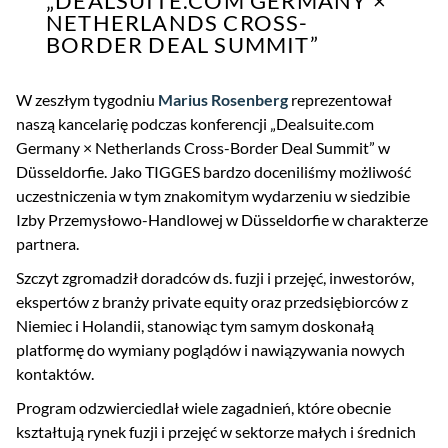
„DEALSUITE.COM GERMANY ×
NETHERLANDS CROSS-
BORDER DEAL SUMMIT”
W zeszłym tygodniu
Marius Rosenberg
reprezentował
naszą kancelarię podczas konferencji „Dealsuite.com
Germany × Netherlands Cross-Border Deal Summit” w
Düsseldorfie. Jako TIGGES bardzo doceniliśmy możliwość
uczestniczenia w tym znakomitym wydarzeniu w siedzibie
Izby Przemysłowo-Handlowej w Düsseldorfie w charakterze
partnera.
Szczyt zgromadził doradców ds. fuzji i przejęć, inwestorów,
ekspertów z branży private equity oraz przedsiębiorców z
Niemiec i Holandii, stanowiąc tym samym doskonałą
platformę do wymiany poglądów i nawiązywania nowych
kontaktów.
Program odzwierciedlał wiele zagadnień, które obecnie
kształtują rynek fuzji i przejęć w sektorze małych i średnich