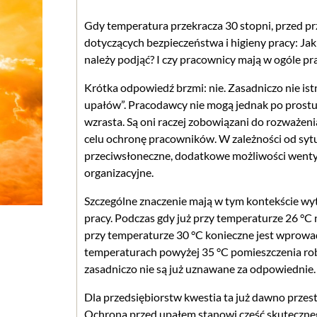
Gdy temperatura przekracza 30 stopni, przed pr
dotyczących bezpieczeństwa i higieny pracy: Jak
należy podjąć? I czy pracownicy mają w ogóle 
Krótka odpowiedź brzmi: nie. Zasadniczo nie i
upałów”. Pracodawcy nie mogą jednak po prostu 
wzrasta. Są oni raczej zobowiązani do rozważe
celu ochronę pracowników. W zależności od sytu
przeciwsłoneczne, dodatkowe możliwości wentyla
organizacyjne.
Szczególne znaczenie mają w tym kontekście wy
pracy. Podczas gdy już przy temperaturze 26 °C 
przy temperaturze 30 °C konieczne jest wprow
temperaturach powyżej 35 °C pomieszczenia ro
zasadniczo nie są już uznawane za odpowiednie.
Dla przedsiębiorstw kwestia ta już dawno przes
Ochrona przed upałem stanowi część skuteczneg