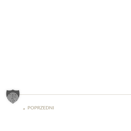
POPRZEDNI
RANKING GAZETY „HANDELSBLATT”: „NAJLEPSI