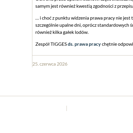
samym jest również kwestią zgodności z przepis
… i choć z punktu widzenia prawa pracy nie jes
szczególnie upalne dni, oprócz standardowych
również kilka gałek lodów.
Zespół TIGGES
ds. prawa pracy
chętnie odpowi
25. czerwca 2026
 PRAWNICY NIEMIEC (2027)”
LEGAL INDUSTRY REVIE