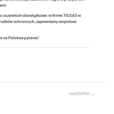
ami.
t to oczywiście obowiązkowe: w firmie TIGGES w
 środków ochronnych, zapewniamy zespołowi
e na Państwa pytania!
NASTĘPNY
WS GERMANY: ARTYKUŁY NASZYCH EKSPERTÓW