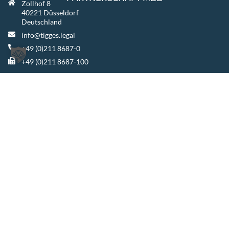
Zollhof 8
40221 Düsseldorf
Deutschland
info@tigges.legal
+49 (0)211 8687-0
+49 (0)211 8687-100
WEITERE STANDORTE
Berlin
Warszawa
Katowice
TIGGES GROUP
TIGGES Tax
TIGGES DCO
TIGGES Polen
JurCapital