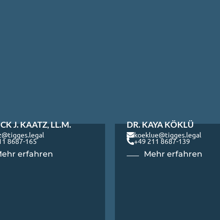
CK J. KAATZ, LL.M.
DR. KAYA KÖKLÜ
z@tigges.legal
koeklue@tigges.legal
11 8687-165
+49 211 8687-139
ehr erfahren
Mehr erfahren