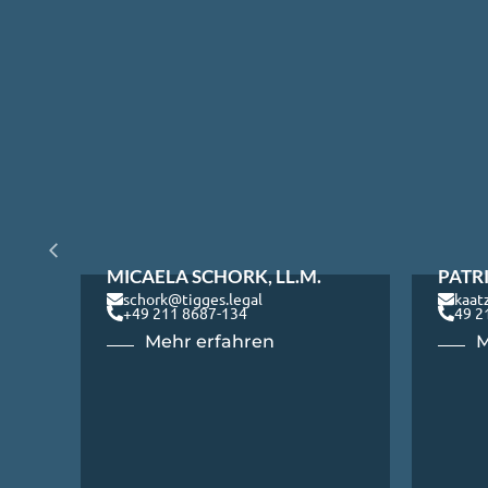
MICAELA SCHORK, LL.M.
PATRI
schork@tigges.legal
kaat
+49 211 8687-134
49 2
Mehr erfahren
M