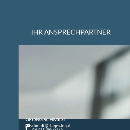
IHR ANSPRECHPARTNER
GEORG SCHMIDT
schmidt@tigges.legal
+49 211 8687-175